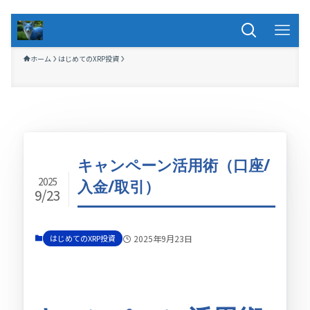
ホーム
はじめてのXRP投資
キャンペーン活用術（口座/
2025
入金/取引）
9/23
はじめてのXRP投資
2025年9月23日