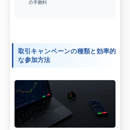
の手数料
取引キャンペーンの種類と効率的
な参加方法