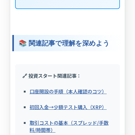
📚 関連記事で理解を深めよう
🔗 投資スタート関連記事：
口座開設の手順（本人確認のコツ）
初回入金→少額テスト購入（XRP）
取引コストの基本（スプレッド/手数
料/時間帯）