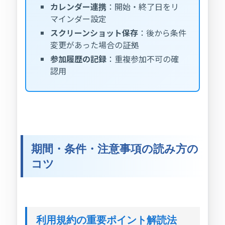
カレンダー連携
：開始・終了日をリ
マインダー設定
スクリーンショット保存
：後から条件
変更があった場合の証拠
参加履歴の記録
：重複参加不可の確
認用
期間・条件・注意事項の読み方の
コツ
利用規約の重要ポイント解読法