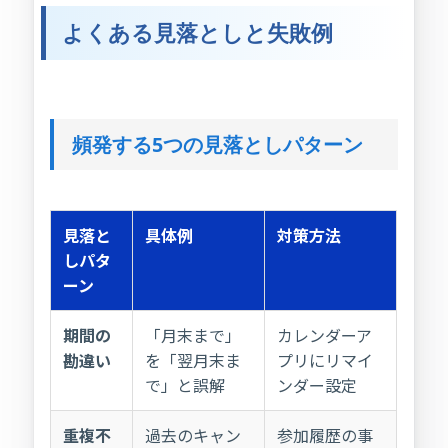
よくある見落としと失敗例
頻発する5つの見落としパターン
見落と
具体例
対策方法
しパタ
ーン
期間の
「月末まで」
カレンダーア
勘違い
を「翌月末ま
プリにリマイ
で」と誤解
ンダー設定
重複不
過去のキャン
参加履歴の事