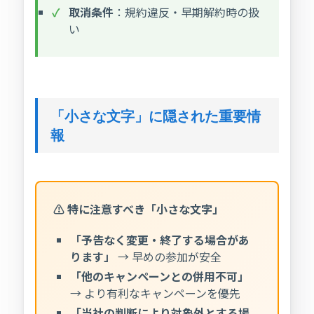
取消条件
：規約違反・早期解約時の扱
い
「小さな文字」に隠された重要情
報
⚠️ 特に注意すべき「小さな文字」
「予告なく変更・終了する場合があ
ります」
→ 早めの参加が安全
「他のキャンペーンとの併用不可」
→ より有利なキャンペーンを優先
「当社の判断により対象外とする場