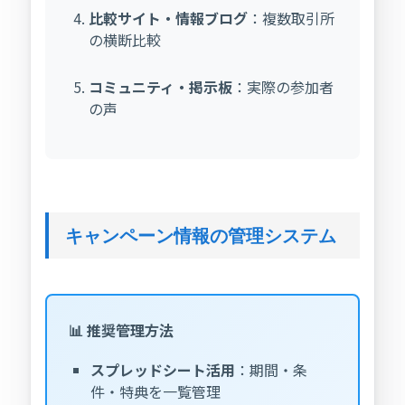
比較サイト・情報ブログ
：複数取引所
の横断比較
コミュニティ・掲示板
：実際の参加者
の声
キャンペーン情報の管理システム
📊 推奨管理方法
スプレッドシート活用
：期間・条
件・特典を一覧管理