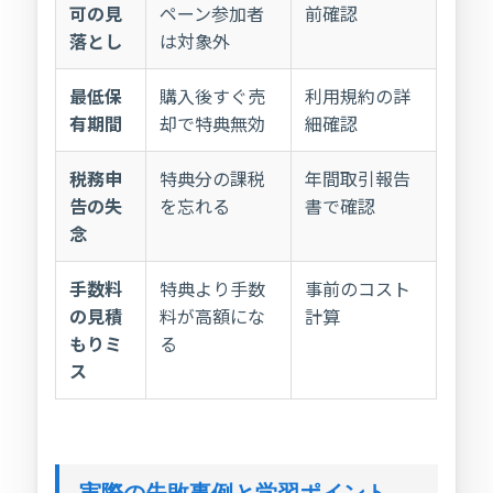
可の見
ペーン参加者
前確認
落とし
は対象外
最低保
購入後すぐ売
利用規約の詳
有期間
却で特典無効
細確認
税務申
特典分の課税
年間取引報告
告の失
を忘れる
書で確認
念
手数料
特典より手数
事前のコスト
の見積
料が高額にな
計算
もりミ
る
ス
実際の失敗事例と学習ポイント