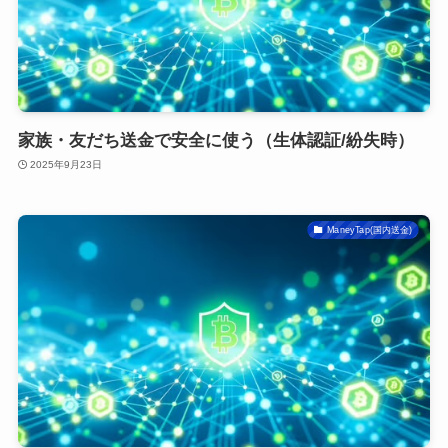
家族・友だち送金で安全に使う（生体認証/紛失時）
2025年9月23日
ManeyTap(国内送金)