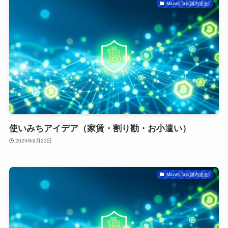
ManeyTap(国内送金)
使いみちアイデア（家賃・割り勘・お小遣い）
2025年9月23日
ManeyTap(国内送金)