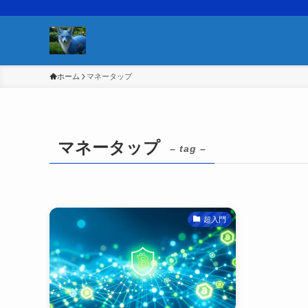
ホーム
マネータップ
マネータップ
– tag –
超入門